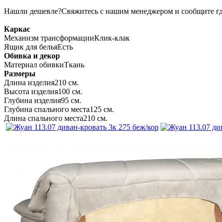
Нашли дешевле?
Свяжитесь с нашим менеджером и сообщите гд
Каркас
Механизм трансформации
Клик-клак
Ящик для белья
Есть
Обивка и декор
Материал обивки
Ткань
Размеры
Длина изделия
210 см.
Высота изделия
100 см.
Глубина изделия
95 см.
Глубина спального места
125 см.
Длина спального места
210 см.