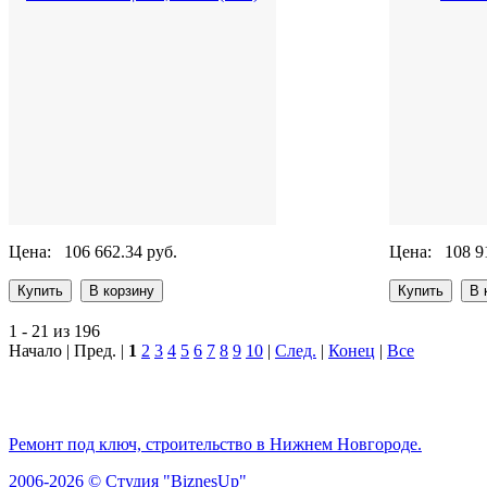
Цена:
106 662.34 руб.
Цена:
108 9
1 - 21 из 196
Начало | Пред. |
1
2
3
4
5
6
7
8
9
10
|
След.
|
Конец
|
Все
Ремонт под ключ, строительство в Нижнем Новгороде.
2006-2026 © Студия "BiznesUp"